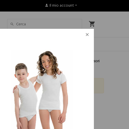
Il mio account
×
Offerte
Altri marchi
Autunno Inverno - Uomo - Accessori
dal 24/08/2026. La Furlana vi augura buone ferie!
 LANA