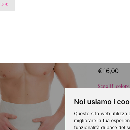
Codice articolo: 
 5 €
Categoria: Autunno
Tessuto: 65% Pura la
Invisibile sotto og
sostiene la zona l
Taglie 3-8
€ 16,00
Scegli il colore
Scegli il colore
Noi usiamo i coo
Questo sito web utilizza 
Scegli la taglia
migliorare la tua esperie
funzionalità di base del 
3
4
5