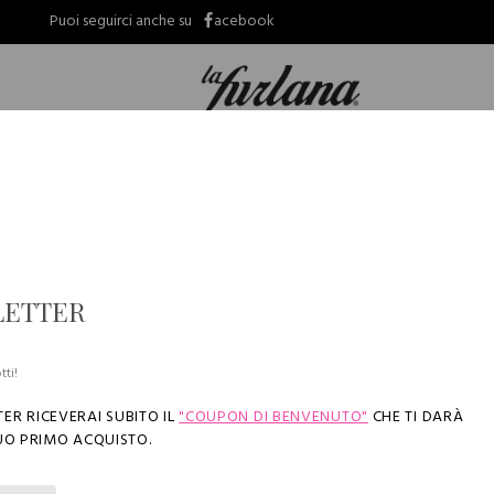
Puoi seguirci anche su
acebook
Bambino
Bambina
LETTER
 dal 31/07/2026 al 24/08/2026 saranno evasi in ordine cronologico a partire 
tti!
ER RICEVERAI SUBITO IL
"COUPON DI BENVENUTO"
CHE TI DARÀ
UO PRIMO ACQUISTO.
PANCERA MISTO