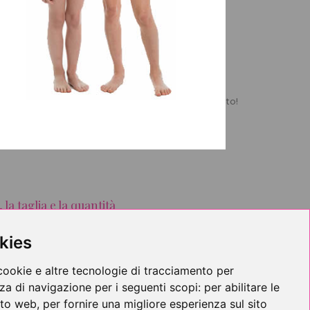
2000
 Inverno/Uomo/Accessori
na vergine - 35% Acrilico/Misto Lana
ni tipo di vestito grazie al tessuto elasticizzato sottile
ombare e garantisce un effetto "pancia piatta" immediato!
, la taglia e la quantità
kies
cookie e altre tecnologie di tracciamento per
nza di navigazione per i seguenti scopi:
per abilitare le
sito web
,
per fornire una migliore esperienza sul sito
Guida taglie
6
7
8