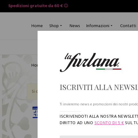
Spedizioni gratuite da 60 €
Home
Shop
News
Informazioni
Contatti
Uomo
Donna
Home
Shop
ISCRIVITI ALLA NEWS
Si comunica alla gentile clientela che gli ordini pervenuti
Ti invieremo news e promozioni dei nostri prodo
ISCRIVENDOTI ALLA NOSTRA NEWSLETT
DIRITTO AD UNO
SCONTO DI 5 €
SUL T