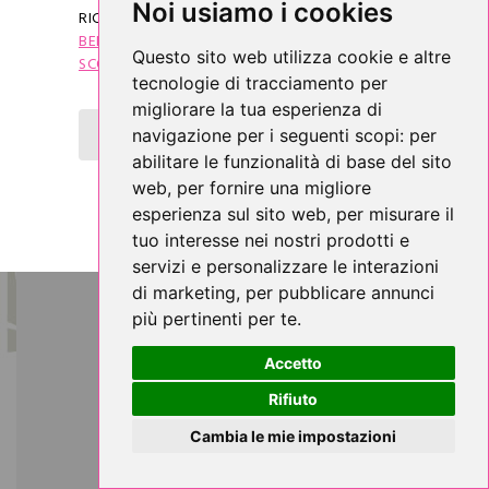
Noi usiamo i cookies
RICEVERAI SUBITO IL
"COUPON DI
BENVENUTO"
CHE TI DARÀ DIRITTO AD UNO
Questo sito web utilizza cookie e altre
SCONTO DI 5 €
SUL TUO PRIMO ACQUISTO.
tecnologie di tracciamento per
migliorare la tua esperienza di
OTTIENI SUBITO LO SCONTO DI 5 €
navigazione per i seguenti scopi:
per
abilitare le funzionalità di base del sito
web
,
per fornire una migliore
esperienza sul sito web
,
per misurare il
tuo interesse nei nostri prodotti e
servizi e personalizzare le interazioni
di marketing
,
per pubblicare annunci
più pertinenti per te
.
Accetto
Rifiuto
Cambia le mie impostazioni