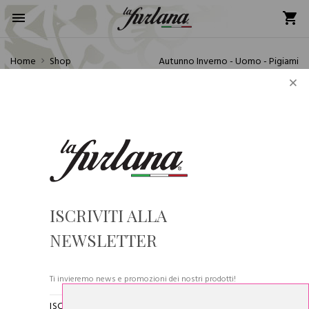
Home
Shop
Autunno Inverno - Uomo - Pigiami
×
Si comunica alla gentile clientela che gli ordini pervenuti dal
31/07/2026 al 24/08/2026 saranno evasi in ordine cronologico a
partire dal 24/08/2026. La Furlana vi augura buone ferie!
ISCRIVITI ALLA
NEWSLETTER
Ti invieremo news e promozioni dei nostri prodotti!
ISCRIVENDOTI ALLA NOSTRA NEWSLETTER