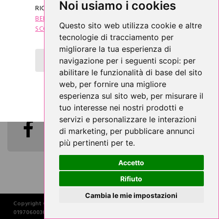
Noi usiamo i cookies
RICEVERAI SUBITO IL
"COUPON DI
I nostri negozi
Email
BENVENUTO"
CHE TI DARÀ DIRITTO AD UNO
Questo sito web utilizza cookie e altre
SCONTO DI 5 €
SUL TUO PRIMO ACQUISTO.
email
tecnologie di tracciamento per
migliorare la tua esperienza di
OTTIENI SUBITO LO SCONTO DI 5 €
navigazione per i seguenti scopi:
per
abilitare le funzionalità di base del sito
Social
web
,
per fornire una migliore
esperienza sul sito web
,
per misurare il
Facebook
tuo interesse nei nostri prodotti e
servizi e personalizzare le interazioni
di marketing
,
per pubblicare annunci
più pertinenti per te
.
Accetto
Rifiuto
Cambia le mie impostazioni
Copyright © 2026 la Furlana S.r.l. -
01970600308 -
website by