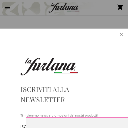
×
Supporto telefonico
+390432523408
Help
Spedizione
ISCRIVITI ALLA
Resi & rimborsi
NEWSLETTER
Condizioni Generali di Vendita
Supporto
Preferenze cookies
Ti invieremo news e promozioni dei nostri prodotti!
Supporto clienti
ISCRIVENDOTI ALLA NOSTRA NEWSLETTER