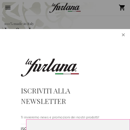
100% made in Italy
la furlana
×
Si comunica alla gentile clientela che gli ordini pervenuti dal
31/07/2026 al 24/08/2026 saranno evasi in ordine cronologico a
partire dal 24/08/2026. La Furlana vi augura buone ferie!
256 articoli
ISCRIVITI ALLA
NEWSLETTER
Ti invieremo news e promozioni dei nostri prodotti!
ISCRIVENDOTI ALLA NOSTRA NEWSLETTER