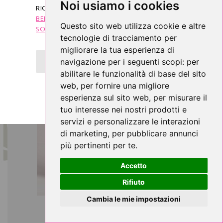
Noi usiamo i cookies
RICEVERAI SUBITO IL
"COUPON DI
BENVENUTO"
CHE TI DARÀ DIRITTO AD UNO
Questo sito web utilizza cookie e altre
SCONTO DI 5 €
SUL TUO PRIMO ACQUISTO.
tecnologie di tracciamento per
migliorare la tua esperienza di
OTTIENI SUBITO LO SCONTO DI 5 €
navigazione per i seguenti scopi:
per
abilitare le funzionalità di base del sito
web
,
per fornire una migliore
esperienza sul sito web
,
per misurare il
tuo interesse nei nostri prodotti e
servizi e personalizzare le interazioni
di marketing
,
per pubblicare annunci
più pertinenti per te
.
Accetto
Rifiuto
Cambia le mie impostazioni
PIGIAMA DONNA