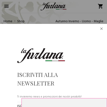
Home
Shop
Autunno Inverno - Uomo - Maglie
×
Si comunica alla gentile clientela che gli ordini pervenuti dal
31/07/2026 al 24/08/2026 saranno evasi in ordine cronologico a
partire dal 24/08/2026. La Furlana vi augura buone ferie!
ISCRIVITI ALLA
NEWSLETTER
Ti invieremo news e promozioni dei nostri prodotti!
ISCRIVENDOTI ALLA NOSTRA NEWSLETTER