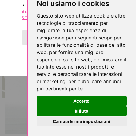
Noi usiamo i cookies
RICEVERAI SUBITO IL
"COUPON DI
BENVENUTO"
CHE TI DARÀ DIRITTO AD UNO
Questo sito web utilizza cookie e altre
SCONTO DI 5 €
SUL TUO PRIMO ACQUISTO.
tecnologie di tracciamento per
migliorare la tua esperienza di
OTTIENI SUBITO LO SCONTO DI 5 €
navigazione per i seguenti scopi:
per
abilitare le funzionalità di base del sito
web
,
per fornire una migliore
esperienza sul sito web
,
per misurare il
tuo interesse nei nostri prodotti e
servizi e personalizzare le interazioni
di marketing
,
per pubblicare annunci
più pertinenti per te
.
Accetto
Rifiuto
Cambia le mie impostazioni