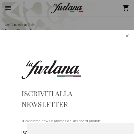
100% made in Italy
la furlana
×
Si comunica alla gentile clientela che gli ordini pervenuti dal
31/07/2026 al 24/08/2026 saranno evasi in ordine cronologico a
partire dal 24/08/2026. La Furlana vi augura buone ferie!
256 articoli
ISCRIVITI ALLA
NEWSLETTER
Ti invieremo news e promozioni dei nostri prodotti!
ISCRIVENDOTI ALLA NOSTRA NEWSLETTER