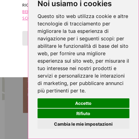
Noi usiamo i cookies
RICEVERAI SUBITO IL
"COUPON DI
BENVENUTO"
CHE TI DARÀ DIRITTO AD UNO
Questo sito web utilizza cookie e altre
SCONTO DI 5 €
SUL TUO PRIMO ACQUISTO.
tecnologie di tracciamento per
migliorare la tua esperienza di
OTTIENI SUBITO LO SCONTO DI 5 €
navigazione per i seguenti scopi:
per
abilitare le funzionalità di base del sito
web
,
per fornire una migliore
esperienza sul sito web
,
per misurare il
tuo interesse nei nostri prodotti e
servizi e personalizzare le interazioni
di marketing
,
per pubblicare annunci
più pertinenti per te
.
Accetto
Rifiuto
SLIP FILO SCOZIA
Cambia le mie impostazioni
ANTIALLERGICO