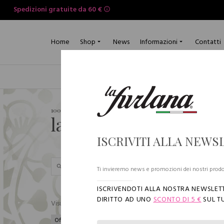
Home
Shop
News
Informazioni
Contatti
Uomo
Donna
100% made in Italy
la furlana
ISCRIVITI ALLA NEWS
Si com
Ti invieremo news e promozioni dei nostri prodo
24/08/
ISCRIVENDOTI ALLA NOSTRA NEWSLETT
DIRITTO AD UNO
SCONTO DI 5 €
SUL T
256 arti
Visualizza
Offerte
Tutto il catalogo