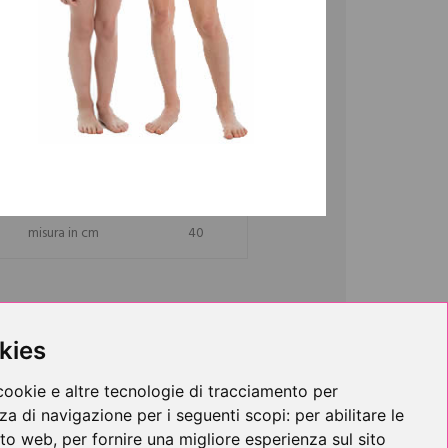
lo di scozia jersey, prodotto con cotoni
luta freschezza assicurando un'ottima
o di benessere.
Taglia 8
(per la taglie 3-7
taglia
8
misura in cm
40
Mutande
kies
cookie e altre tecnologie di tracciamento per
nza di navigazione per i seguenti scopi:
per abilitare le
sito web
,
per fornire una migliore esperienza sul sito